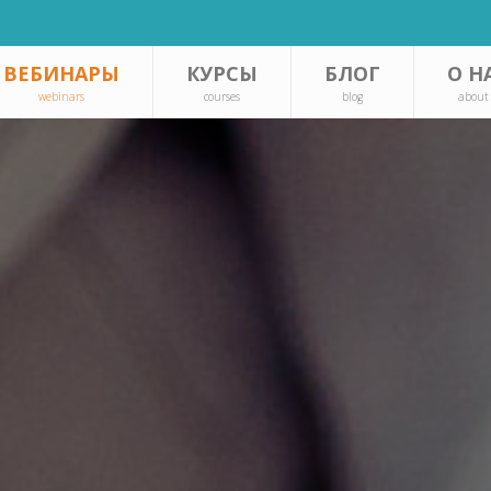
ВЕБИНАРЫ
КУРСЫ
БЛОГ
О Н
webinars
courses
blog
about