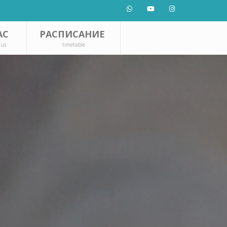
АС
РАСПИСАНИЕ
 us
timetable