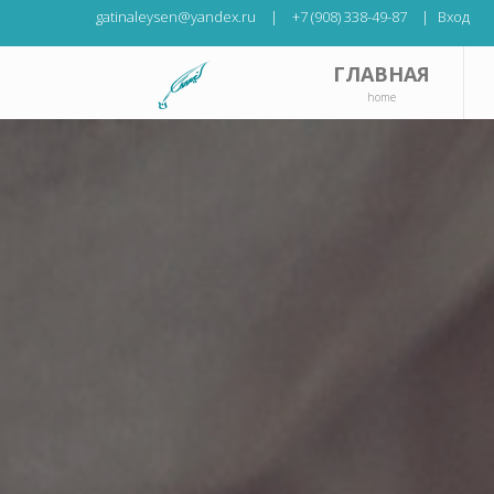
gatinaleysen@yandex.ru
|
+7 (908) 338-49-87
|
Вход
ГЛАВНАЯ
home